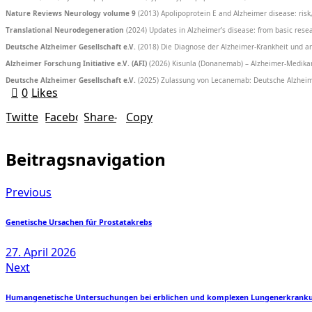
Nature Reviews Neurology volume 9
(2013) Apolipoprotein E and Alzheimer disease: ris
Translational Neurodegeneration
(2024) Updates in Alzheimer’s disease: from basic rese
Deutsche Alzheimer Gesellschaft e.V.
(2018) Die Diagnose der Alzheimer-Krankheit und 
Alzheimer Forschung Initiative e.V. (AFI)
(2026) Kisunla (Donanemab) – Alzheimer-Medik
Deutsche Alzheimer Gesellschaft e.V.
(2025) Zulassung von Lecanemab: Deutsche Alzheime
0
Likes
Twitter-
Facebook
Share-
Copy
new
email
URL
Beitragsnavigation
to
Previous
clipboard
Genetische Ursachen für Prostatakrebs
27. April 2026
Next
Humangenetische Untersuchungen bei erblichen und komplexen Lungenerkrank