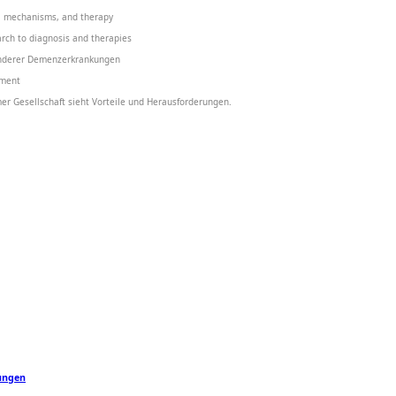
k, mechanisms, and therapy
arch to diagnosis and therapies
anderer Demenzerkrankungen
ament
r Gesellschaft sieht Vorteile und Herausforderungen.
ungen