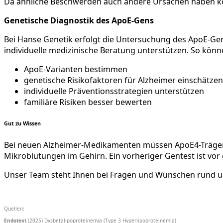
Da ähnliche Beschwerden auch andere Ursachen haben kön
Genetische Diagnostik des ApoE-Gens
Bei Hanse Genetik erfolgt die Untersuchung des ApoE-Gen
individuelle medizinische Beratung unterstützen. So könne
ApoE-Varianten bestimmen
genetische Risikofaktoren für Alzheimer einschätzen
individuelle Präventionsstrategien unterstützen
familiäre Risiken besser bewerten
Gut zu Wissen
Bei neuen Alzheimer-Medikamenten müssen ApoE4-Träger 
Mikroblutungen im Gehirn. Ein vorheriger Gentest ist vor
Unser Team steht Ihnen bei Fragen und Wünschen rund um 
Quellen:
Endotext
(2025) Dysbetalipoproteinemia (Type 3 Hyperlipoproteinemia)